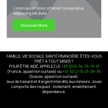
Lorem ipsum dolor sit amet consectetur
adipiscing elit dolor
Discover More
FAMILLE, VIE SOCIALE, SANTÉ FINANCIÈRE. ÊTES-VOUS
PRÊT À TOUT MISER ?
POUR ÊTRE AIDÉ, APPELEZ LE
+33 (0)9-74-75-13-13
(France, appel non surtaxé) ou
+41 (0) 2-13-21-29-76
(Suisse, appel non surtaxé).
Jeux de hasard et d’argent interdits aux mineurs. Jouer
comporte des risques : Isolement, endettement,
dépendance.