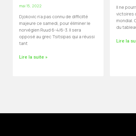
mai 15, 2022
Il ne pour
victoires
Djokovic n’a pas connu de difficilté
mondial. C
majeure ce samedi, pour éliminer le
du tablea
norvégien Ruud 6-4/6-3. Il sera
opposé au grec Tsitsipas qui a réussi
Lire la su
tant
Lire la suite »