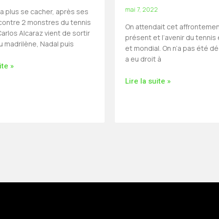
mai 7, 2022
ra plus se cacher, après ses
 contre 2 monstres du tennis
On attendait cet affrontemen
arlos Alcaraz vient de sortir
présent et l’avenir du tennis
u madrilène, Nadal puis
et mondial. On n’a pas été dé
a eu droit à
ite »
Lire la suite »