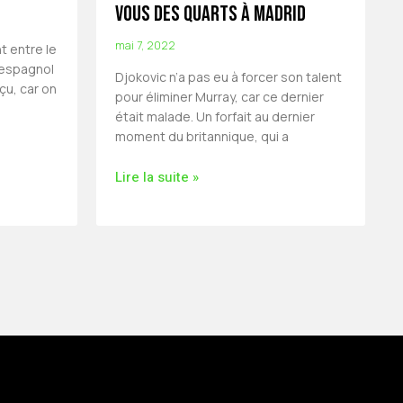
vous des quarts à Madrid
mai 7, 2022
t entre le
 espagnol
Djokovic n’a pas eu à forcer son talent
çu, car on
pour éliminer Murray, car ce dernier
était malade. Un forfait au dernier
moment du britannique, qui a
Lire la suite »