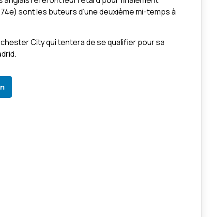
s anglais referont leur retard pour finalement
 (74e) sont les buteurs d’une deuxième mi-temps à
chester City qui tentera de se qualifier pour sa
drid.
In