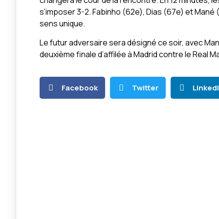
changera le cour de la rencontre. En 12 minutes, le
s’imposer 3-2. Fabinho (62e), Dias (67e) et Mané
sens unique.
Le futur adversaire sera désigné ce soir, avec Man
deuxième finale d’affilée à Madrid contre le Real Ma
Facebook
Twitter
Linked