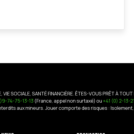
E, VIE SOCIALE, SANTÉ FINANCIÈRE. ÊTES-VOUS PRÊT À TOUT 
0)9-74-75-13-13
(France, appel non surtaxé) ou
+41 (0) 2-13-
interdits aux mineurs. Jouer comporte des risques : Isoleme