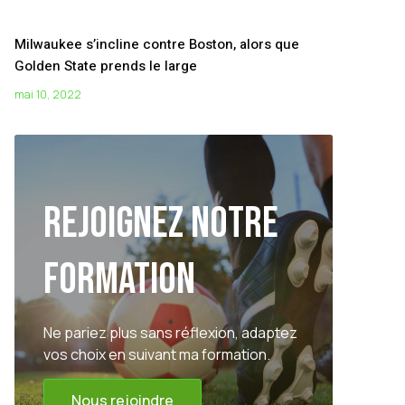
Milwaukee s’incline contre Boston, alors que
Golden State prends le large
mai 10, 2022
Rejoignez notre
formation
Ne pariez plus sans réflexion, adaptez
vos choix en suivant ma formation.
Nous rejoindre