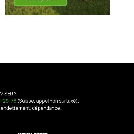
MISER ?
21-29-76
(Suisse, appel non surtaxé).
nt, endettement, dépendance.