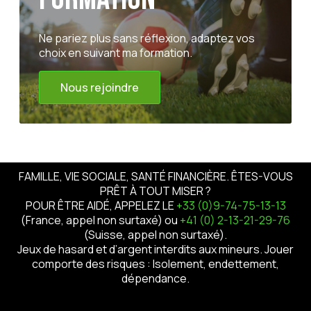
Ne pariez plus sans réflexion, adaptez vos
choix en suivant ma formation.
Nous rejoindre
FAMILLE, VIE SOCIALE, SANTÉ FINANCIÈRE. ÊTES-VOUS
PRÊT À TOUT MISER ?
POUR ÊTRE AIDÉ, APPELEZ LE
+33 (0)9-74-75-13-13
(France, appel non surtaxé) ou
+41 (0) 2-13-21-29-76
(Suisse, appel non surtaxé).
Jeux de hasard et d’argent interdits aux mineurs. Jouer
comporte des risques : Isolement, endettement,
dépendance.