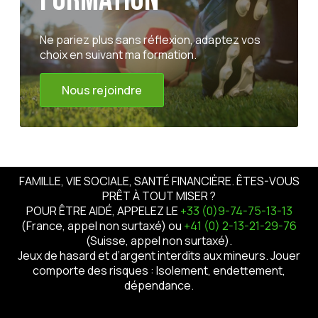
Ne pariez plus sans réflexion, adaptez vos
choix en suivant ma formation.
Nous rejoindre
FAMILLE, VIE SOCIALE, SANTÉ FINANCIÈRE. ÊTES-VOUS
PRÊT À TOUT MISER ?
POUR ÊTRE AIDÉ, APPELEZ LE
+33 (0)9-74-75-13-13
(France, appel non surtaxé) ou
+41 (0) 2-13-21-29-76
(Suisse, appel non surtaxé).
Jeux de hasard et d’argent interdits aux mineurs. Jouer
comporte des risques : Isolement, endettement,
dépendance.