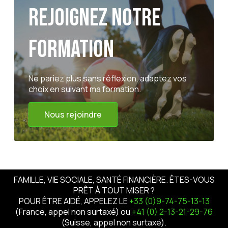
Rejoignez notre
formation
Ne pariez plus sans réflexion, adaptez vos
choix en suivant ma formation.
Nous rejoindre
FAMILLE, VIE SOCIALE, SANTÉ FINANCIÈRE. ÊTES-VOUS
PRÊT À TOUT MISER ?
POUR ÊTRE AIDÉ, APPELEZ LE
+33 (0)9-74-75-13-13
(France, appel non surtaxé) ou
+41 (0) 2-13-21-29-76
(Suisse, appel non surtaxé).