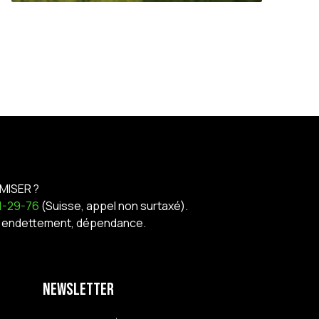
MISER ?
21-29-76
(Suisse, appel non surtaxé).
nt, endettement, dépendance.
Newsletter