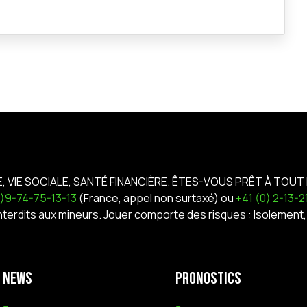
E, VIE SOCIALE, SANTÉ FINANCIÈRE. ÊTES-VOUS PRÊT À TOUT 
0)9-74-75-13-13
(France, appel non surtaxé) ou
+41 (0) 2-13-
interdits aux mineurs. Jouer comporte des risques : Isoleme
News
Pronostics