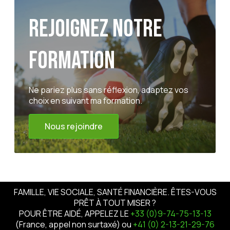
Rejoignez notre
formation
Ne pariez plus sans réflexion, adaptez vos
choix en suivant ma formation.
Nous rejoindre
FAMILLE, VIE SOCIALE, SANTÉ FINANCIÈRE. ÊTES-VOUS
PRÊT À TOUT MISER ?
POUR ÊTRE AIDÉ, APPELEZ LE
+33 (0)9-74-75-13-13
(France, appel non surtaxé) ou
+41 (0) 2-13-21-29-76