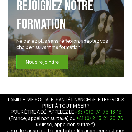
Rejoignez notre
formation
Ne pariez plus sans réflexion, adaptez vos
choix en suivant ma formation.
Nous rejoindre
FAMILLE, VIE SOCIALE, SANTÉ FINANCIÈRE. ÊTES-VOUS
PRÊT À TOUT MISER ?
POUR ÊTRE AIDÉ, APPELEZ LE
+33 (0)9-74-75-13-13
(France, appel non surtaxé) ou
+41 (0) 2-13-21-29-76
(Suisse, appel non surtaxé).
Jeux de hasard et d’argent interdits aux mineurs. Jouer