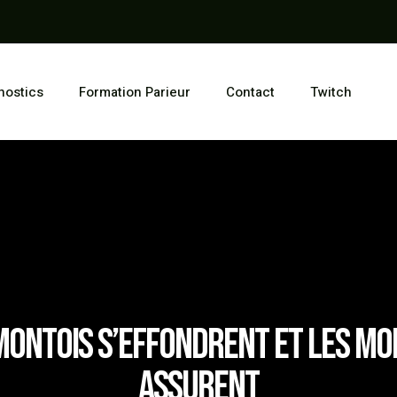
nostics
Formation Parieur
Contact
Twitch
montois s’effondrent et les Mo
assurent