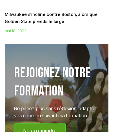
Milwaukee s’incline contre Boston, alors que
Golden State prends le large
mai 10, 2022
Rejoignez notre
formation
Ne pariez plus sans réflexion, adaptez
vos choix en suivant ma formation.
Nous rejoindre