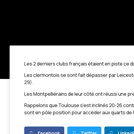
Les 2 derniers clubs français étaient en piste ce 
Les clermontois se sont fait dépasser par Leiceste
29).
Les Montpelliérains de leur côté ont réussi une p
Rappelons que Toulouse s’est inclinés 20-26 contre
sont en pôle position pour accéder aux quarts de
Facebook
Twitter
Linked