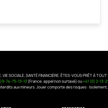
E, VIE SOCIALE, SANTÉ FINANCIÈRE. ÊTES-VOUS PRÊT À TOUT 
0)9-74-75-13-13
(France, appel non surtaxé) ou
+41 (0) 2-13-
interdits aux mineurs. Jouer comporte des risques : Isoleme