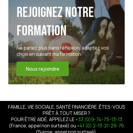
Rejoignez notre
formation
Ne pariez plus sans réflexion, adaptez vos
choix en suivant ma formation.
Nous rejoindre
FAMILLE, VIE SOCIALE, SANTÉ FINANCIÈRE. ÊTES-VOUS
PRÊT À TOUT MISER ?
POUR ÊTRE AIDÉ, APPELEZ LE
+33 (0)9-74-75-13-13
(France, appel non surtaxé) ou
+41 (0) 2-13-21-29-76
(Suisse, appel non surtaxé).