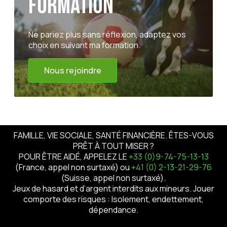
formation
Ne pariez plus sans réflexion, adaptez vos
choix en suivant ma formation.
Nous rejoindre
FAMILLE, VIE SOCIALE, SANTÉ FINANCIÈRE. ÊTES-VOUS
PRÊT À TOUT MISER ?
POUR ÊTRE AIDÉ, APPELEZ LE
+33 (0)9-74-75-13-13
(France, appel non surtaxé) ou
+41 (0) 2-13-21-29-76
(Suisse, appel non surtaxé).
Jeux de hasard et d’argent interdits aux mineurs. Jouer
comporte des risques : Isolement, endettement,
dépendance.