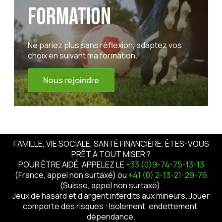
formation
Ne pariez plus sans réflexion, adaptez vos
choix en suivant ma formation.
Nous rejoindre
FAMILLE, VIE SOCIALE, SANTÉ FINANCIÈRE. ÊTES-VOUS
PRÊT À TOUT MISER ?
POUR ÊTRE AIDÉ, APPELEZ LE
+33 (0)9-74-75-13-13
(France, appel non surtaxé) ou
+41 (0) 2-13-21-29-76
(Suisse, appel non surtaxé).
Jeux de hasard et d’argent interdits aux mineurs. Jouer
comporte des risques : Isolement, endettement,
dépendance.