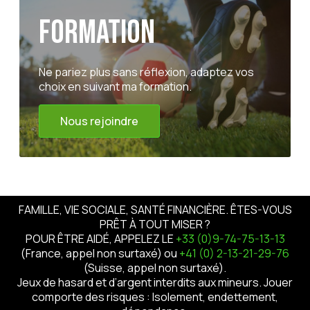
formation
Ne pariez plus sans réflexion, adaptez vos
choix en suivant ma formation.
Nous rejoindre
FAMILLE, VIE SOCIALE, SANTÉ FINANCIÈRE. ÊTES-VOUS
PRÊT À TOUT MISER ?
POUR ÊTRE AIDÉ, APPELEZ LE
+33 (0)9-74-75-13-13
(France, appel non surtaxé) ou
+41 (0) 2-13-21-29-76
(Suisse, appel non surtaxé).
Jeux de hasard et d’argent interdits aux mineurs. Jouer
comporte des risques : Isolement, endettement,