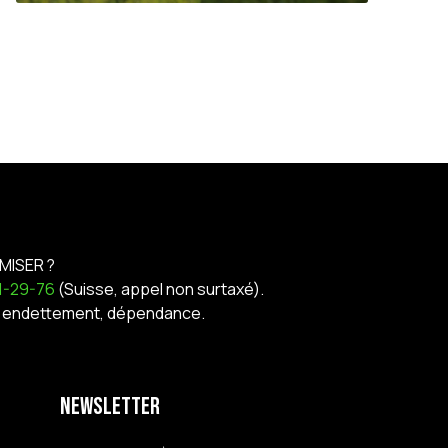
MISER ?
21-29-76
(Suisse, appel non surtaxé).
nt, endettement, dépendance.
Newsletter