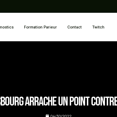
nostics
Formation Parieur
Contact
Twitch
bourg arrache un point contre
04/30/2022