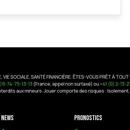
E, VIE SOCIALE, SANTÉ FINANCIÈRE. ÊTES-VOUS PRÊT À TOUT 
0)9-74-75-13-13
(France, appel non surtaxé) ou
+41 (0) 2-13-
interdits aux mineurs. Jouer comporte des risques : Isoleme
News
Pronostics